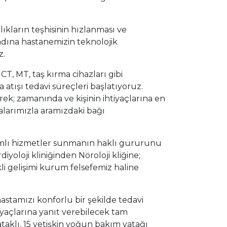
ıkların teşhisinin hızlanması ve
 adına hastanemizin teknolojik
z.
T, MT, taş kırma cihazları gibi
atışı tedavi süreçleri başlatıyoruz.
ek; zamanında ve kişinin ihtiyaçlarına en
alarımızla aramızdaki bağı
amlı hizmetler sunmanın haklı gururunu
diyoloji kliniğinden Nöroloji kliğine;
kli gelişimi kurum felsefemiz haline
astamızı konforlu bir şekilde tedavi
yaçlarına yanıt verebilecek tam
taklı, 15 yetişkin yoğun bakım yatağı