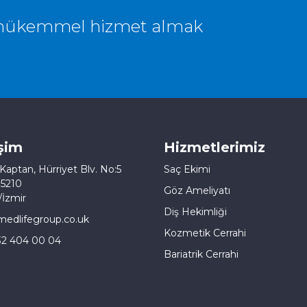
m mükemmel hizmet almak
işim
Hizmetlerimiz
Kaptan, Hürriyet Blv. No:5
Saç Ekimi
35210
Göz Ameliyatı
İzmir
Diş Hekimliği
edlifegroup.co.uk
Kozmetik Cerrahi
32 404 00 04
Bariatrik Cerrahi