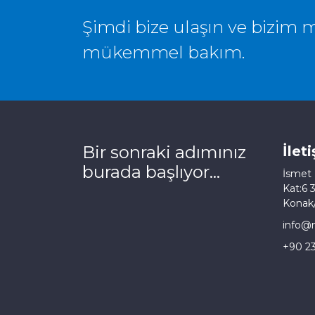
Şimdi bize ulaşın ve bizi
mükemmel bakım.
Bir sonraki adımınız
İlet
burada başlıyor...
İsmet 
Kat:6 
Konak/
info@m
+90 2