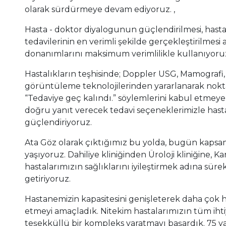
olarak sürdürmeye devam ediyoruz. ,
Hasta - doktor diyalogunun güçlendirilmesi, hastal
tedavilerinin en verimli şekilde gerçekleştirilmesi
donanımlarını maksimum verimlilikle kullanıyoru
Hastalıkların teşhisinde; Doppler USG, Mamografi, C
görüntüleme teknolojilerinden yararlanarak nokta 
“Tedaviye geç kalındı.” söylemlerini kabul etmeyer
doğru yanıt verecek tedavi seçeneklerimizle hast
güçlendiriyoruz.
Ata Göz olarak çıktığımız bu yolda, bugün kaps
yaşıyoruz. Dahiliye kliniğinden Üroloji kliniğine, Kar
hastalarımızın sağlıklarını iyileştirmek adına süre
getiriyoruz.
Hastanemizin kapasitesini genişleterek daha çok h
etmeyi amaçladık. Nitekim hastalarımızın tüm ihti
teşekküllü bir kompleks yaratmayı başardık. 75 ya